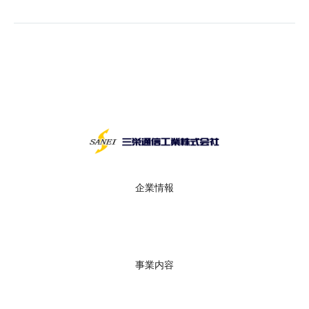
企業情報
会社概要
沿革
グループ・拠点
社長メッセージ
事業内容
ICT インフラ構築
ネットワーク・サーバ構築
各種保守サービス・キッティングセンター