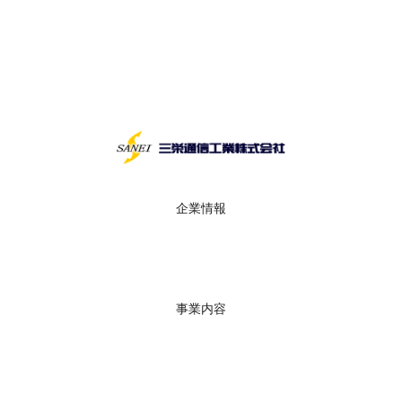
企業情報
会社概要
沿革
グループ・拠点
社長メッセージ
事業内容
ICT インフラ構築
ネットワーク・サーバ構築
各種保守サービス・キッティングセンター
ぷちデータセンター
PacketiX