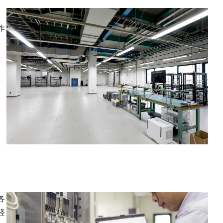
作
各
経